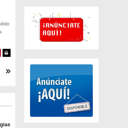
ndido
a
egias