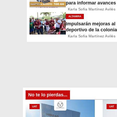
para informar avances
c
proyectos de Altamira
Karla Sofia Martínez Avilés
ALTAMIRA
i
Impulsarán mejoras a
deportivo de la colonia
ó
A. Martínez
Karla Sofia Martínez Avilés
n
d
e
e
n
No te lo pierdas...
t
r
UAT
UAT