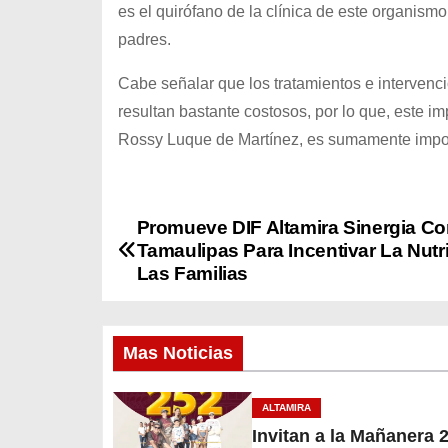
es el quirófano de la clínica de este organism
padres.
Cabe señalar que los tratamientos e intervenci
resultan bastante costosos, por lo que, este i
Rossy Luque de Martínez, es sumamente import
Promueve DIF Altamira Sinergia Co
N
Tamaulipas Para Incentivar La Nutr
a
Las Familias
v
Mas Noticias
e
g
ALTAMIRA
Invitan a la Mañanera 
a