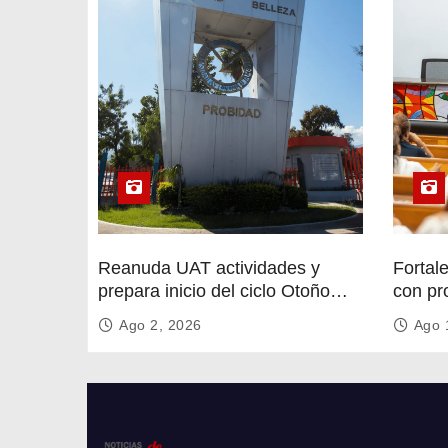
a
d
a
s
Reanuda UAT actividades y
Fortal
prepara inicio del ciclo Otoño
con pr
2026
circula
Ago 2, 2026
Ago 