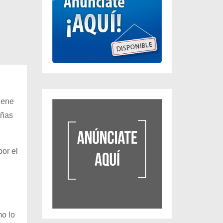
iene
iñas
or el
mo lo