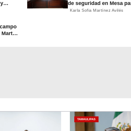
 y
de seguridad en Mesa par
Construcción de Paz
Karla Sofia Martínez Avilés
l campo
 Martín
TAMAULIPAS