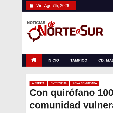
S
Vie. Ago 7th, 2026
a
l
t
a
r
a
l
c
INICIO
TAMPICO
CD. MA
o
n
t
ALTAMIRA
ENTREVISTA
ZONA CONURBADA
e
Con quirófano 100
n
comunidad vulner
i
d