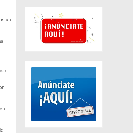
dos un
así
ien
 en
 en
ic.