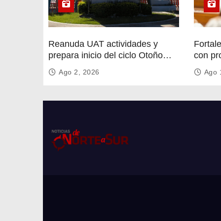
a
s
Reanuda UAT actividades y
Fortal
prepara inicio del ciclo Otoño
con pr
2026
circula
Ago 2, 2026
Ago 