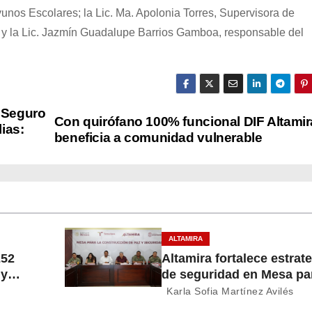
nos Escolares; la Lic. Ma. Apolonia Torres, Supervisora de
y la Lic. Jazmín Guadalupe Barrios Gamboa, responsable del
o Seguro
Con quirófano 100% funcional DIF Altamir
ias:
beneficia a comunidad vulnerable
ALTAMIRA
252
Altamira fortalece estrat
 y
de seguridad en Mesa par
Construcción de Paz
Karla Sofia Martínez Avilés