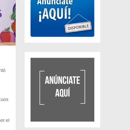
ntó
ocuos
or el