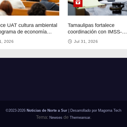
ece UAT cultura ambiental
Tamaulipas fortalece
ograma de economía
coordinación con IMSS-
r
Bienestar para mejorar se
1, 2026
Jul 31, 2026
de salud
©2023-2026
Noticias de Norte a Sur
| Desarrollado por
Magoma Tech
Tema:
de
.
Newses
Themeansar