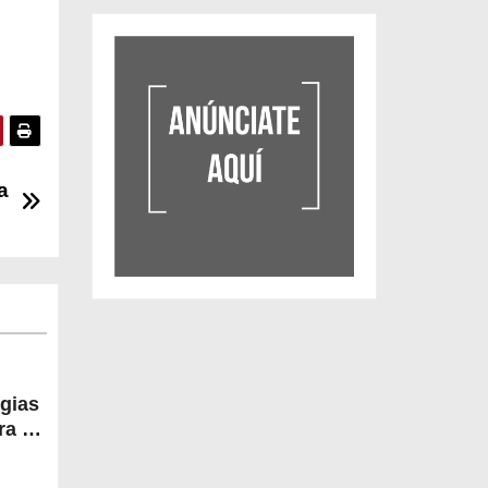
a
egias
a la