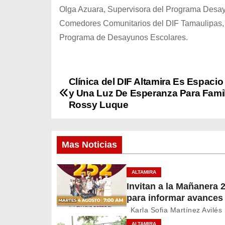
Olga Azuara, Supervisora del Programa Desayu
Comedores Comunitarios del DIF Tamaulipas, 
Programa de Desayunos Escolares.
Clínica del DIF Altamira Es Espaci
N
y Una Luz De Esperanza Para Famil
a
Rossy Luque
v
Mas Noticias
e
g
ALTAMIRA
Invitan a la Mañanera 
a
para informar avances
c
proyectos de Altamira
Karla Sofia Martínez Avilés
ALTAMIRA