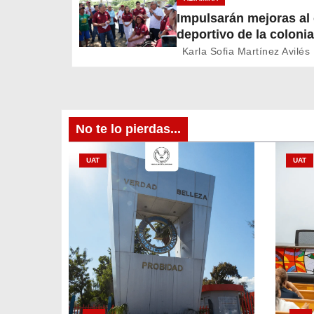
i
Impulsarán mejoras a
deportivo de la colonia
ó
A. Martínez
Karla Sofia Martínez Avilés
n
d
e
No te lo pierdas...
e
UAT
UAT
n
t
r
a
d