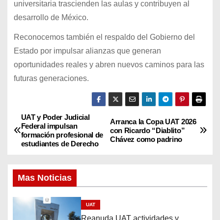
universitaria trascienden las aulas y contribuyen al
desarrollo de México.
Reconocemos también el respaldo del Gobierno del
Estado por impulsar alianzas que generan
oportunidades reales y abren nuevos caminos para las
futuras generaciones.
UAT y Poder Judicial
N
Arranca la Copa UAT 2026
Federal impulsan
con Ricardo “Diablito”
formación profesional de
a
Chávez como padrino
estudiantes de Derecho
v
Mas Noticias
e
g
UAT
Reanuda UAT actividades y