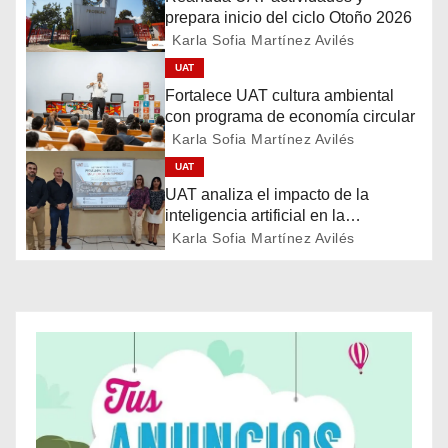
a
prepara inicio del ciclo Otoño 2026
Karla Sofia Martínez Avilés
c
UAT
i
Fortalece UAT cultura ambiental
con programa de economía circular
ó
Karla Sofia Martínez Avilés
UAT
n
UAT analiza el impacto de la
d
inteligencia artificial en la
educación
Karla Sofia Martínez Avilés
e
e
n
t
r