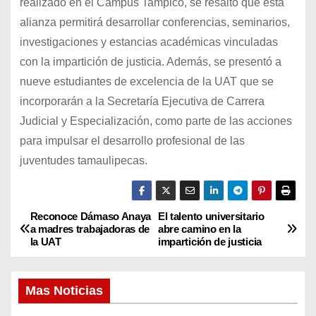
realizado en el Campus Tampico, se resaltó que esta
alianza permitirá desarrollar conferencias, seminarios,
investigaciones y estancias académicas vinculadas
con la impartición de justicia. Además, se presentó a
nueve estudiantes de excelencia de la UAT que se
incorporarán a la Secretaría Ejecutiva de Carrera
Judicial y Especialización, como parte de las acciones
para impulsar el desarrollo profesional de las
juventudes tamaulipecas.
Reconoce Dámaso Anaya
El talento universitario
N
a madres trabajadoras de
abre camino en la
la UAT
impartición de justicia
a
v
Mas Noticias
e