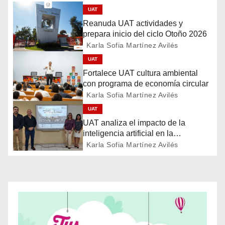
UAT
g
Reanuda UAT actividades y
prepara inicio del ciclo Otoño 2026
a
Karla Sofia Martínez Avilés
c
UAT
Fortalece UAT cultura ambiental
i
con programa de economía circular
Karla Sofia Martínez Avilés
ó
UAT
n
UAT analiza el impacto de la
inteligencia artificial en la
d
educación
Karla Sofia Martínez Avilés
e
e
n