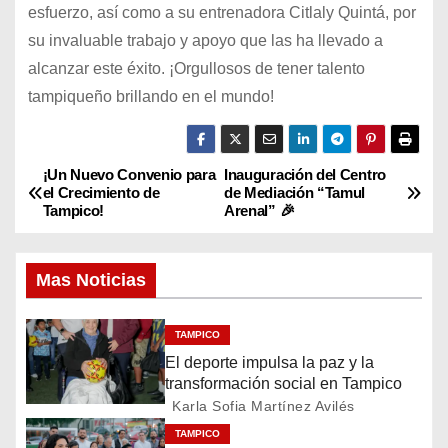
esfuerzo, así como a su entrenadora Citlaly Quintá, por
su invaluable trabajo y apoyo que las ha llevado a
alcanzar este éxito. ¡Orgullosos de tener talento
tampiqueño brillando en el mundo!
¡Un Nuevo Convenio para
Inauguración del Centro
N
el Crecimiento de
de Mediación “Tamul
Tampico!
Arenal” 🎉
a
v
Mas Noticias
e
TAMPICO
g
El deporte impulsa la paz y la
transformación social en Tampico
a
Karla Sofia Martínez Avilés
c
TAMPICO