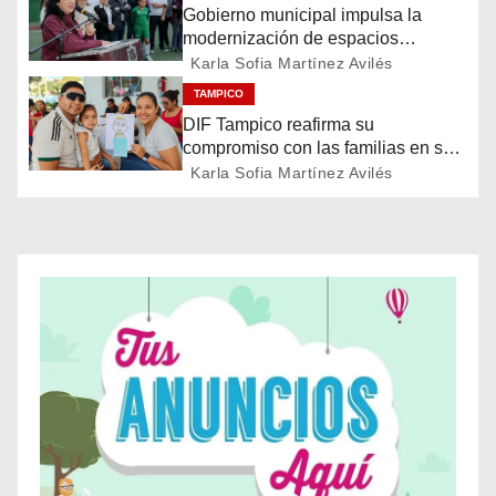
Gobierno municipal impulsa la
i
modernización de espacios
deportivos en la ciudad
Karla Sofia Martínez Avilés
ó
TAMPICO
n
DIF Tampico reafirma su
compromiso con las familias en su
d
día
Karla Sofia Martínez Avilés
e
e
n
t
r
a