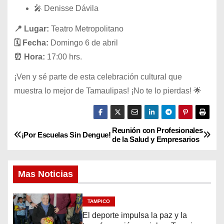
🎤 Denisse Dávila
📍 Lugar:
Teatro Metropolitano
🗓️ Fecha:
Domingo 6 de abril
⏰ Hora:
17:00 hrs.
¡Ven y sé parte de esta celebración cultural que
muestra lo mejor de Tamaulipas! ¡No te lo pierdas! 🌟
Reunión con Profesionales
N
¡Por Escuelas Sin Dengue!
de la Salud y Empresarios
a
Mas Noticias
v
e
TAMPICO
El deporte impulsa la paz y la
g