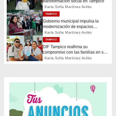
transformación social en Tampico
a
Karla Sofia Martínez Avilés
TAMPICO
c
Gobierno municipal impulsa la
modernización de espacios
i
deportivos en la ciudad
Karla Sofia Martínez Avilés
ó
TAMPICO
DIF Tampico reafirma su
n
compromiso con las familias en su
día
Karla Sofia Martínez Avilés
d
e
e
n
t