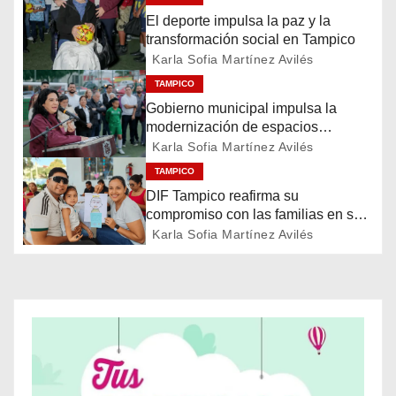
El deporte impulsa la paz y la
g
transformación social en Tampico
a
Karla Sofia Martínez Avilés
TAMPICO
c
Gobierno municipal impulsa la
modernización de espacios
i
deportivos en la ciudad
Karla Sofia Martínez Avilés
ó
TAMPICO
DIF Tampico reafirma su
n
compromiso con las familias en su
día
Karla Sofia Martínez Avilés
d
e
e
n