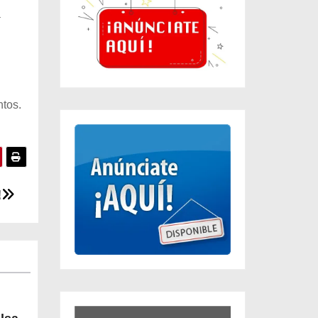
a
ntos.
!