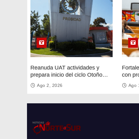
r
a
d
a
s
Reanuda UAT actividades y
Fortal
prepara inicio del ciclo Otoño
con pr
2026
circula
Ago 2, 2026
Ago 