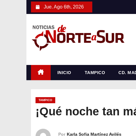
S
Jue. Ago 6th, 2026
a
l
t
a
r
a
l
c
INICIO
TAMPICO
CD. MA
o
n
t
TAMPICO
e
¡Qué noche tan m
n
i
d
Por
Karla Sofia Martínez Avilés