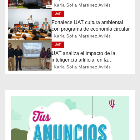
Karla Sofia Martínez Avilés
c
UAT
i
Fortalece UAT cultura ambiental
con programa de economía circular
ó
Karla Sofia Martínez Avilés
UAT
n
UAT analiza el impacto de la
d
inteligencia artificial en la
educación
Karla Sofia Martínez Avilés
e
e
n
t
r