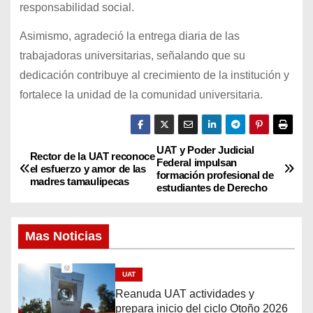
responsabilidad social.
Asimismo, agradeció la entrega diaria de las
trabajadoras universitarias, señalando que su
dedicación contribuye al crecimiento de la institución y
fortalece la unidad de la comunidad universitaria.
UAT y Poder Judicial
N
Rector de la UAT reconoce
Federal impulsan
el esfuerzo y amor de las
formación profesional de
a
madres tamaulipecas
estudiantes de Derecho
v
Mas Noticias
e
g
UAT
Reanuda UAT actividades y
a
prepara inicio del ciclo Otoño 2026