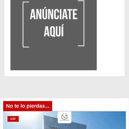
No te lo pierdas...
UAT