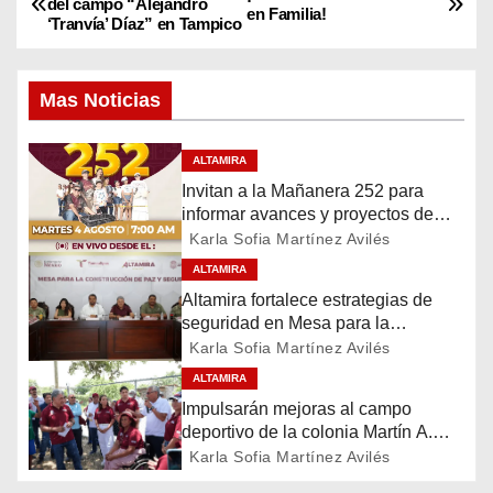
del campo “Alejandro
en Familia!
‘Tranvía’ Díaz” en Tampico
a
v
Mas Noticias
e
ALTAMIRA
g
Invitan a la Mañanera 252 para
informar avances y proyectos de
a
Altamira
Karla Sofia Martínez Avilés
c
ALTAMIRA
Altamira fortalece estrategias de
i
seguridad en Mesa para la
Construcción de Paz
Karla Sofia Martínez Avilés
ó
ALTAMIRA
n
Impulsarán mejoras al campo
deportivo de la colonia Martín A.
d
Martínez
Karla Sofia Martínez Avilés