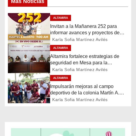
Mas Noticias
e
ALTAMIRA
g
Invitan a la Mañanera 252 para
informar avances y proyectos de
a
Altamira
Karla Sofia Martínez Avilés
c
ALTAMIRA
Altamira fortalece estrategias de
i
seguridad en Mesa para la
Construcción de Paz
Karla Sofia Martínez Avilés
ó
ALTAMIRA
n
Impulsarán mejoras al campo
deportivo de la colonia Martín A.
d
Martínez
Karla Sofia Martínez Avilés
e
e