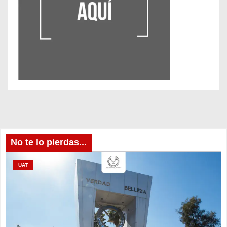
No te lo pierdas...
UAT