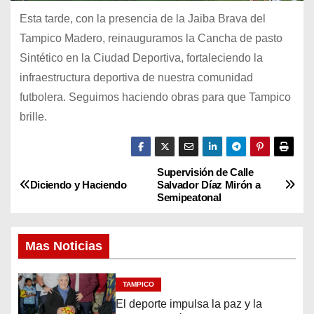
Esta tarde, con la presencia de la Jaiba Brava del
Tampico Madero, reinauguramos la Cancha de pasto
Sintético en la Ciudad Deportiva, fortaleciendo la
infraestructura deportiva de nuestra comunidad
futbolera. Seguimos haciendo obras para que Tampico
brille.
Supervisión de Calle
N
Diciendo y Haciendo
Salvador Díaz Mirón a
Semipeatonal
a
v
Mas Noticias
e
TAMPICO
g
El deporte impulsa la paz y la