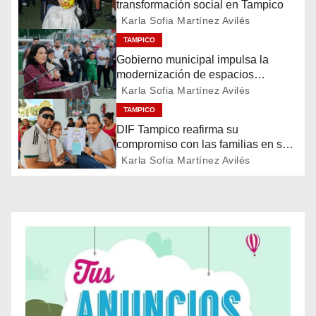
transformación social en Tampico
a
Karla Sofia Martínez Avilés
c
TAMPICO
Gobierno municipal impulsa la
i
modernización de espacios
deportivos en la ciudad
Karla Sofia Martínez Avilés
ó
TAMPICO
n
DIF Tampico reafirma su
compromiso con las familias en su
d
día
Karla Sofia Martínez Avilés
e
e
n
t
r