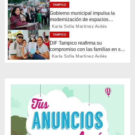
c
TAMPICO
i
Gobierno municipal impulsa la
modernización de espacios
ó
deportivos en la ciudad
Karla Sofia Martínez Avilés
TAMPICO
n
DIF Tampico reafirma su
d
compromiso con las familias en su
día
Karla Sofia Martínez Avilés
e
e
n
t
r
a