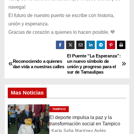
navega!
El futuro de nuestro puerto se escribe con historia,
unión y esperanza.
Gracias de corazón a quienes lo hacen posible. 💙
El Puente “La Esperanza”:
N
Reconociendo a quienes
un nuevo símbolo de
dan vida a nuestras calles
unión y progreso para el
a
sur de Tamaulipas
v
Mas Noticias
e
g
TAMPICO
El deporte impulsa la paz y la
a
transformación social en Tampico
Karla Sofia Martínez Avilés