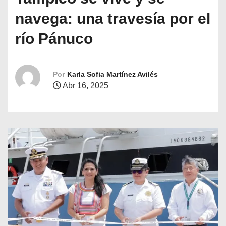
o
navega: una travesía por el
río Pánuco
Por
Karla Sofia Martínez Avilés
Abr 16, 2025