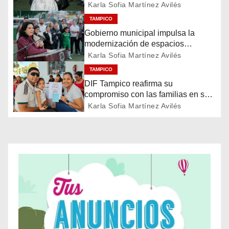
Karla Sofia Martínez Avilés
a
TAMPICO
Gobierno municipal impulsa la
c
modernización de espacios
deportivos en la ciudad
Karla Sofia Martínez Avilés
i
TAMPICO
ó
DIF Tampico reafirma su
compromiso con las familias en su
n
día
Karla Sofia Martínez Avilés
d
e
e
n
t