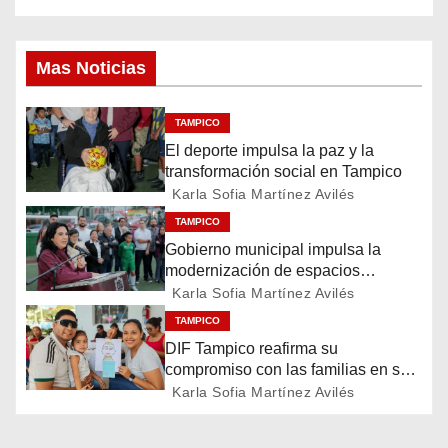
v
Mas Noticias
e
g
TAMPICO
El deporte impulsa la paz y la
a
transformación social en Tampico
c
Karla Sofia Martínez Avilés
TAMPICO
i
Gobierno municipal impulsa la
modernización de espacios
ó
deportivos en la ciudad
Karla Sofia Martínez Avilés
n
TAMPICO
DIF Tampico reafirma su
d
compromiso con las familias en su
día
Karla Sofia Martínez Avilés
e