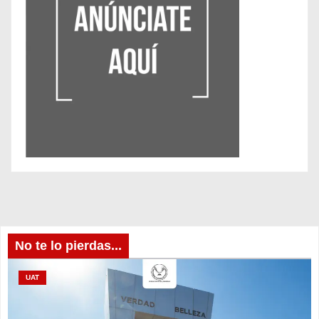
No te lo pierdas...
UAT