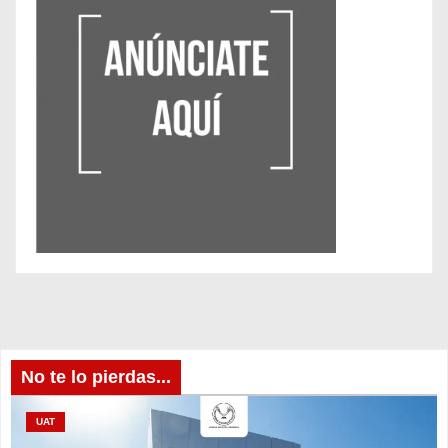
No te lo pierdas...
UAT