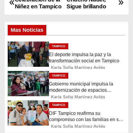
N
Niñez en Tampico
Sigue brillando
a
v
Mas Noticias
e
TAMPICO
g
El deporte impulsa la paz y la
transformación social en Tampico
a
Karla Sofia Martínez Avilés
c
TAMPICO
Gobierno municipal impulsa la
i
modernización de espacios
deportivos en la ciudad
Karla Sofia Martínez Avilés
ó
TAMPICO
n
DIF Tampico reafirma su
compromiso con las familias en su
d
día
Karla Sofia Martínez Avilés