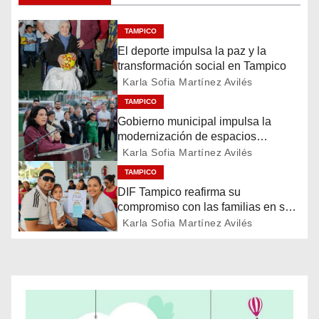
e
TAMPICO
El deporte impulsa la paz y la
g
transformación social en Tampico
a
Karla Sofia Martínez Avilés
TAMPICO
c
Gobierno municipal impulsa la
modernización de espacios
i
deportivos en la ciudad
Karla Sofia Martínez Avilés
ó
TAMPICO
DIF Tampico reafirma su
n
compromiso con las familias en su
día
Karla Sofia Martínez Avilés
d
e
e