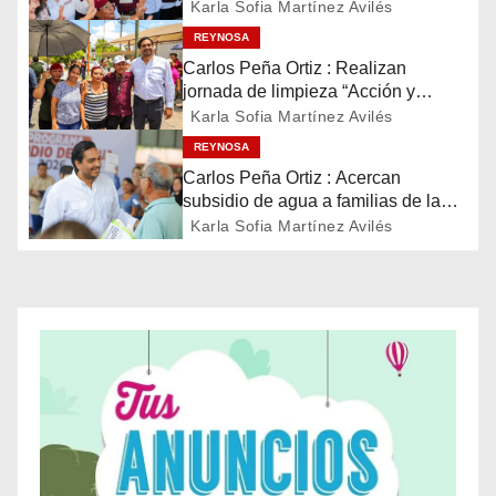
c
de la soberanía
Karla Sofia Martínez Avilés
i
REYNOSA
Carlos Peña Ortiz : Realizan
ó
jornada de limpieza “Acción y
Conciencia” en Reynosa
Karla Sofia Martínez Avilés
n
REYNOSA
Carlos Peña Ortiz : Acercan
d
subsidio de agua a familias de la
colonia La Cañada
e
Karla Sofia Martínez Avilés
e
n
t
r
a