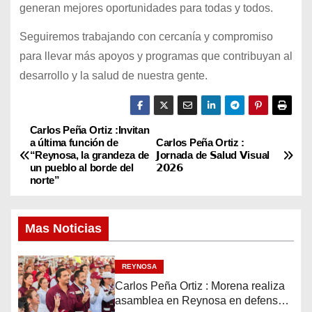
generan mejores oportunidades para todas y todos.
Seguiremos trabajando con cercanía y compromiso
para llevar más apoyos y programas que contribuyan al
desarrollo y la salud de nuestra gente.
Carlos Peña Ortiz :Invitan
N
a última función de
Carlos Peña Ortiz :
“Reynosa, la grandeza de
𝗝ornada de 𝗦alud 𝗩isual
a
un pueblo al borde del
𝟮𝟬𝟮𝟲
norte”
v
e
Mas Noticias
g
REYNOSA
a
Carlos Peña Ortiz : Morena realiza
asamblea en Reynosa en defensa