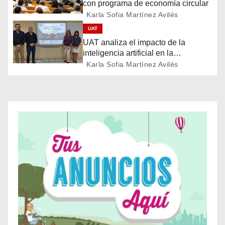
con programa de economía circular
ó
Karla Sofia Martínez Avilés
UAT
n
UAT analiza el impacto de la
d
inteligencia artificial en la
educación
Karla Sofia Martínez Avilés
e
e
n
t
r
a
d