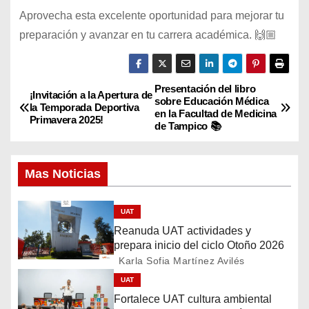
Aprovecha esta excelente oportunidad para mejorar tu
preparación y avanzar en tu carrera académica. 🙌🏼
Presentación del libro
N
¡Invitación a la Apertura de
sobre Educación Médica
la Temporada Deportiva
en la Facultad de Medicina
a
Primavera 2025!
de Tampico 📚
v
Mas Noticias
e
g
UAT
Reanuda UAT actividades y
a
prepara inicio del ciclo Otoño 2026
Karla Sofia Martínez Avilés
c
UAT
i
Fortalece UAT cultura ambiental